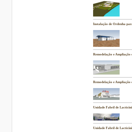
Instalação de Ordenha par
Remodelação e Ampliação 
Remodelação e Ampliação d
Unidade Fabril de Lacticín
Unidade Fabril de Lacticín