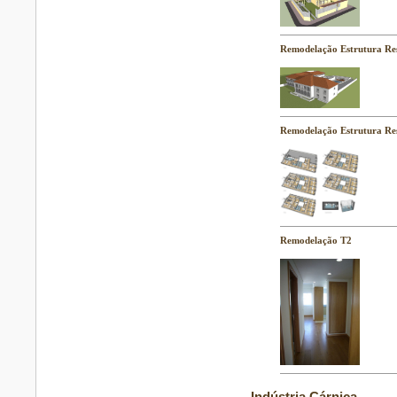
Remodelação Estrutura Res
Remodelação Estrutura Res
Remodelação T2