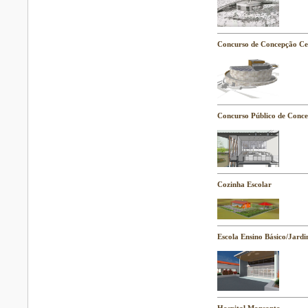
Concurso de Concepção Ce
Concurso Público de Conce
Cozinha Escolar
Escola Ensino Básico/Jardi