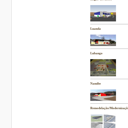
Luanda
Lubango
Namibe
Remodelação/Modernização