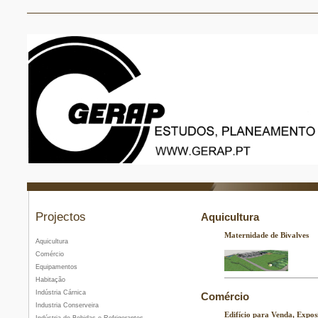
Projectos
Aquicultura
Maternidade de Bivalves
Aquicultura
Comércio
Equipamentos
Habitação
Indústria Cárnica
Comércio
Industria Conserveira
Edifício para Venda, Expo