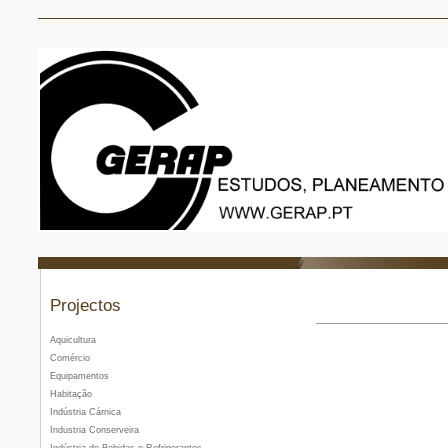
Projectos
Aquicultura
Comércio
Equipamentos
Habitação
Indústria Cárnica
Industria Conserveira