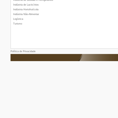
Indústria de Bebidas e Refrigerantes
Indústria de Lacticínios
Indústria Hortofrutícola
Indústria Não-Alimentar
Logística
Turismo
Política de Privacidade