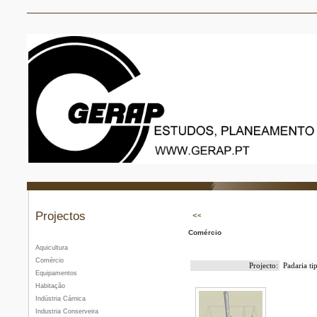
Projectos
Comércio
Aquicultura
Comércio
Projecto:
Padaria ti
Equipamentos
Habitação
Indústria Cárnica
Industria Conserveira