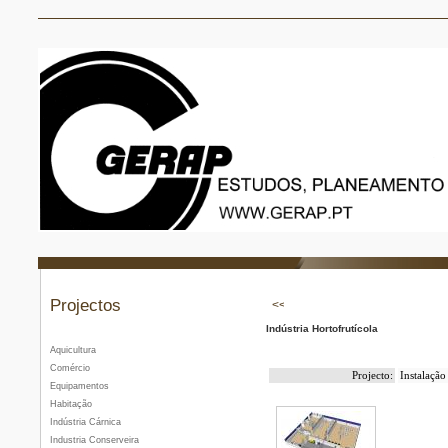
Projectos
Indústria Hortofrutícola
Aquicultura
Comércio
Projecto:
Instalação
Equipamentos
Habitação
Indústria Cárnica
Industria Conserveira