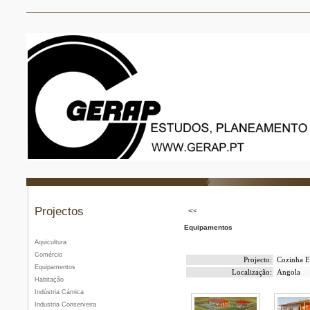
Projectos
Equipamentos
Aquicultura
Comércio
Projecto:
Cozinha E
Equipamentos
Localização:
Angola
Habitação
Indústria Cárnica
Industria Conserveira