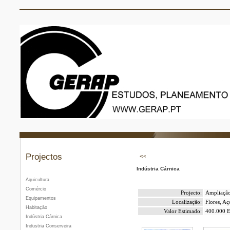
Projectos
Indústria Cárnica
Aquicultura
Comércio
Projecto:
Ampliação
Equipamentos
Localização:
Flores, Aç
Habitação
Valor Estimado:
400.000 E
Indústria Cárnica
Industria Conserveira