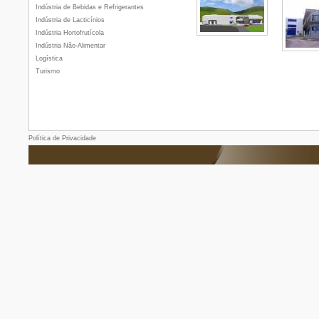
Indústria de Bebidas e Refrigerantes
Indústria de Lacticínios
Indústria Hortofrutícola
Indústria Não-Alimentar
Logística
Turismo
Política de Privacidade