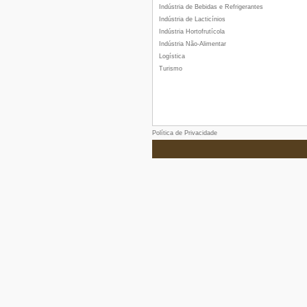
Indústria de Bebidas e Refrigerantes
Indústria de Lacticínios
Indústria Hortofrutícola
Indústria Não-Alimentar
Logística
Turismo
Política de Privacidade