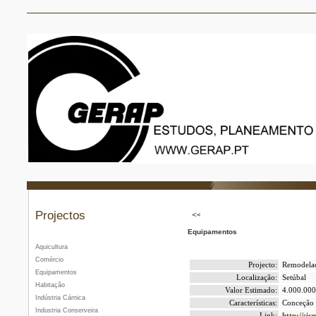
Projectos
Equipamentos
Aquicultura
Comércio
Projecto:
Remodelaç
Equipamentos
Localização:
Setúbal
Habitação
Valor Estimado:
4.000.000
Indústria Cárnica
Características:
Conceção 
Industria Conserveira
Link:
http://si