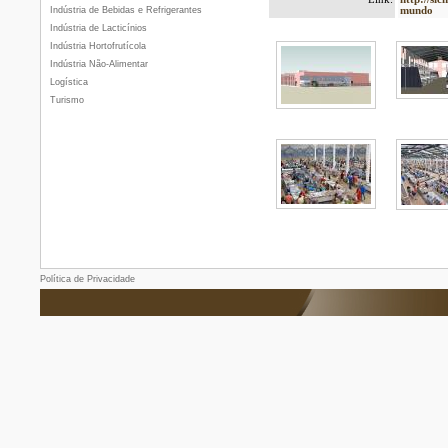
Indústria de Bebidas e Refrigerantes
mundo
Indústria de Lacticínios
Indústria Hortofrutícola
Indústria Não-Alimentar
Logística
Turismo
Política de Privacidade