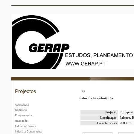
Projectos
Indústria Hortofrutícola
Aquicultura
Comércio
Projecto:
Entrepost
Equipamentos
Localização:
Palanca, 
Habitação
Características:
200 ton
Indústria Cárnica
Industria Conserveira