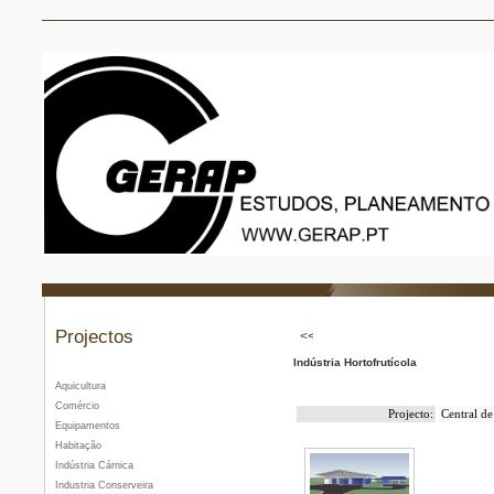
Projectos
Indústria Hortofrutícola
Aquicultura
Comércio
Projecto:
Central d
Equipamentos
Habitação
Indústria Cárnica
Industria Conserveira