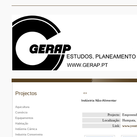
Projectos
Indústria Não-Alimentar
Aquicultura
Comércio
Projecto:
Empreendi
Equipamentos
Localização:
Humpata, 
Habitação
Link:
www.yout
Indústria Cárnica
Industria Conserveira