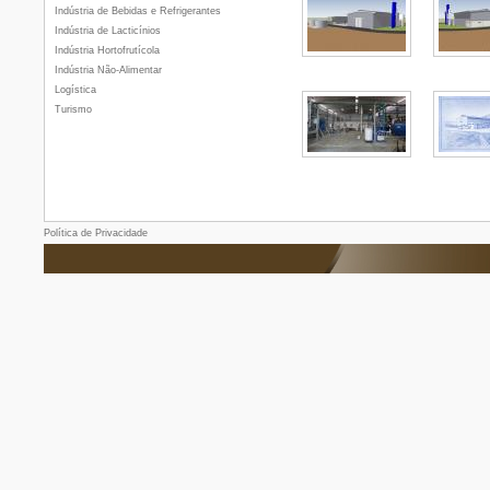
Indústria de Bebidas e Refrigerantes
Indústria de Lacticínios
Indústria Hortofrutícola
Indústria Não-Alimentar
Logística
Turismo
Política de Privacidade