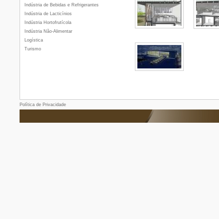
Indústria de Bebidas e Refrigerantes
Indústria de Lacticínios
Indústria Hortofrutícola
Indústria Não-Alimentar
Logística
Turismo
Política de Privacidade