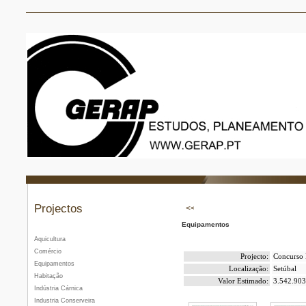
Projectos
Equipamentos
Aquicultura
Comércio
Projecto:
Concurso 
Equipamentos
Localização:
Setúbal
Habitação
Valor Estimado:
3.542.903
Indústria Cárnica
Industria Conserveira