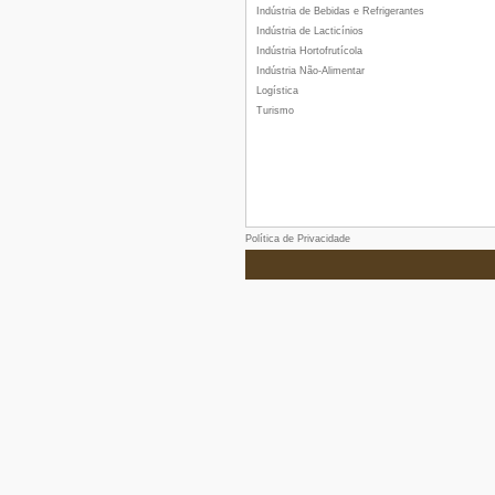
Indústria de Bebidas e Refrigerantes
Indústria de Lacticínios
Indústria Hortofrutícola
Indústria Não-Alimentar
Logística
Turismo
Política de Privacidade