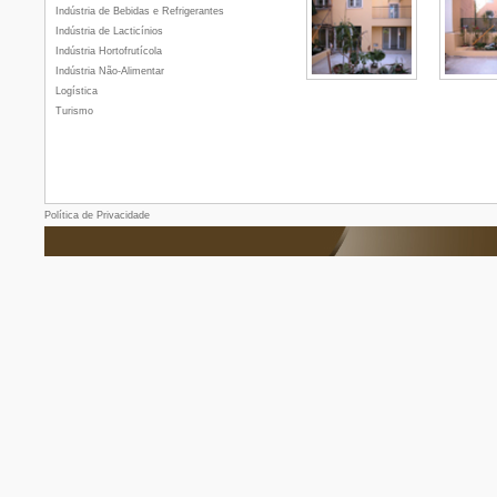
Indústria de Bebidas e Refrigerantes
Indústria de Lacticínios
Indústria Hortofrutícola
Indústria Não-Alimentar
Logística
Turismo
Política de Privacidade