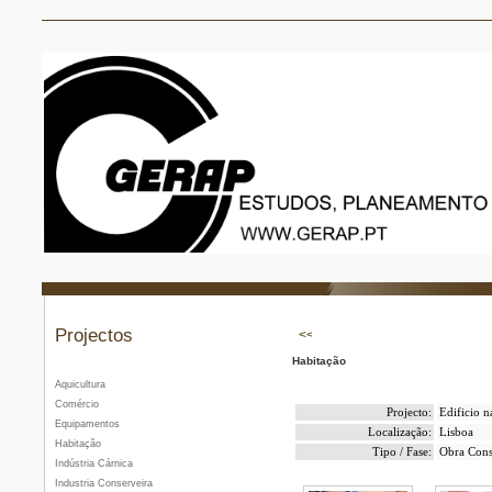
Projectos
Habitação
Aquicultura
Comércio
Projecto:
Edificio n
Equipamentos
Localização:
Lisboa
Habitação
Tipo / Fase:
Obra Cons
Indústria Cárnica
Industria Conserveira