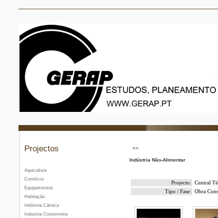
Projectos
Indústria Não-Alimentar
Aquicultura
Comércio
Projecto:
Central T
Equipamentos
Tipo / Fase:
Obra Cons
Habitação
Indústria Cárnica
Industria Conserveira