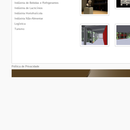
Indústria de Bebidas e Refrigerantes
Indústria de Lacticínios
Indústria Hortofrutícola
Indústria Não-Alimentar
Logística
Turismo
Política de Privacidade