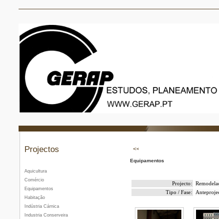
Projectos
Equipamentos
Aquicultura
Comércio
Projecto:
Remodelaç
Equipamentos
Tipo / Fase:
Anteproje
Habitação
Indústria Cárnica
Industria Conserveira