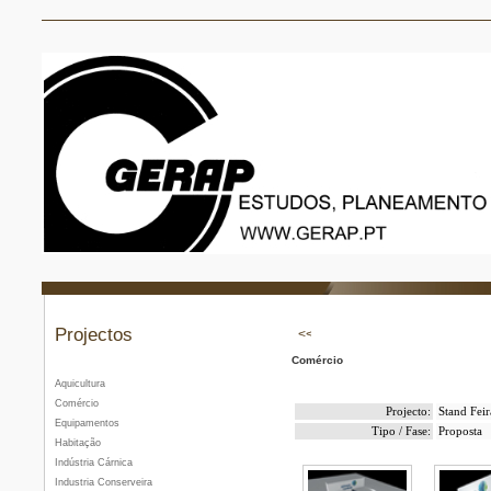
Projectos
Comércio
Aquicultura
Comércio
Projecto:
Stand Feir
Equipamentos
Tipo / Fase:
Proposta
Habitação
Indústria Cárnica
Industria Conserveira