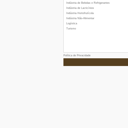
Indústria de Bebidas e Refrigerantes
Indústria de Lacticínios
Indústria Hortofrutícola
Indústria Não-Alimentar
Logística
Turismo
Política de Privacidade