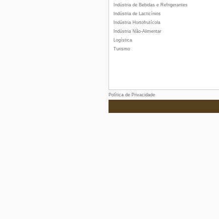
Indústria de Bebidas e Refrigerantes
Indústria de Lacticínios
Indústria Hortofrutícola
Indústria Não-Alimentar
Logística
Turismo
Política de Privacidade