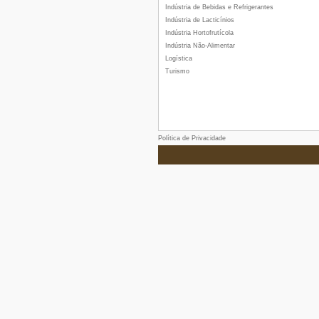
Indústria de Bebidas e Refrigerantes
Indústria de Lacticínios
Indústria Hortofrutícola
Indústria Não-Alimentar
Logística
Turismo
Política de Privacidade