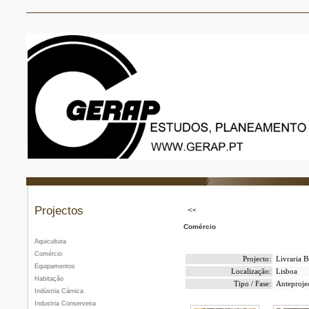
Projectos
Comércio
Aquicultura
Comércio
Projecto:
Livraria B
Equipamentos
Localização:
Lisboa
Habitação
Tipo / Fase:
Anteproje
Indústria Cárnica
Industria Conserveira