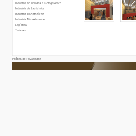
Indústria de Bebidas e Refrigerantes
Indústria de Lacticínios
Indústria Hortofrutícola
Indústria Não-Alimentar
Logística
Turismo
Política de Privacidade