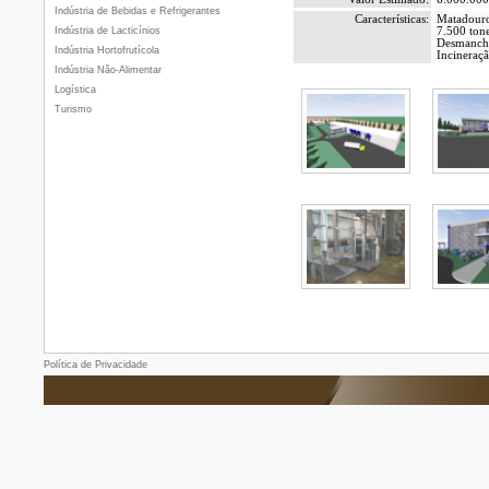
Indústria de Bebidas e Refrigerantes
Características:
Matadouro 
Indústria de Lacticínios
7.500 ton
Desmancha
Indústria Hortofrutícola
Incineraç
Indústria Não-Alimentar
Logística
Turismo
Política de Privacidade