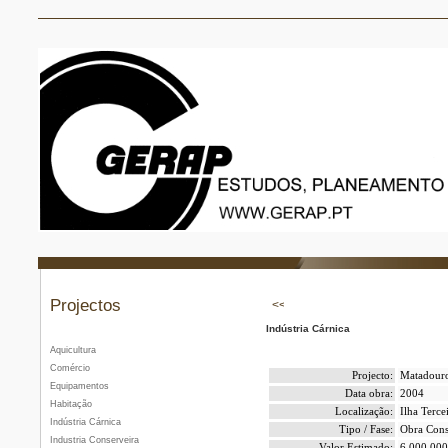
Projectos
Indústria Cárnica
Aquicultura
Comércio
Projecto:
Matadouro 
Equipamentos
Data obra:
2004
Habitação
Localização:
Ilha Terce
Indústria Cárnica
Tipo / Fase:
Obra Cons
Industria Conserveira
Valor Estimado:
6.000.000