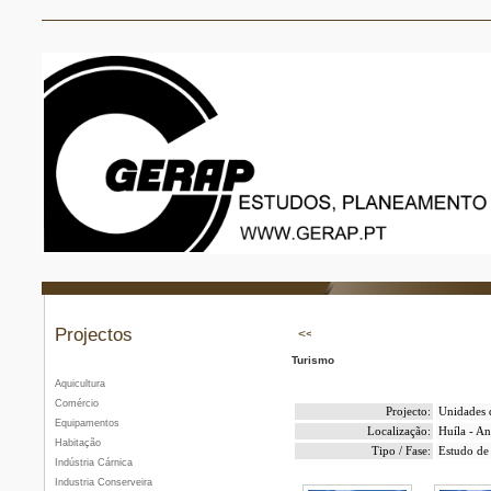
Projectos
Turismo
Aquicultura
Comércio
Projecto:
Unidades 
Equipamentos
Localização:
Huíla - A
Habitação
Tipo / Fase:
Estudo de 
Indústria Cárnica
Industria Conserveira