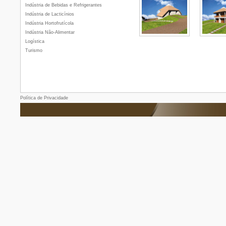
Indústria de Bebidas e Refrigerantes
Indústria de Lacticínios
Indústria Hortofrutícola
Indústria Não-Alimentar
Logística
Turismo
Política de Privacidade