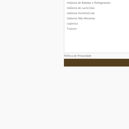
Indústria de Bebidas e Refrigerantes
Indústria de Lacticínios
Indústria Hortofrutícola
Indústria Não-Alimentar
Logística
Turismo
Política de Privacidade