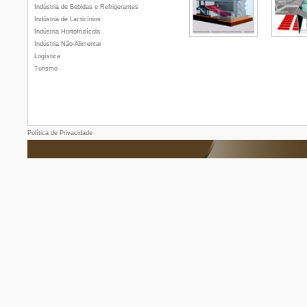
Indústria de Bebidas e Refrigerantes
Indústria de Lacticínios
Indústria Hortofrutícola
Indústria Não-Alimentar
Logística
Turismo
Política de Privacidade