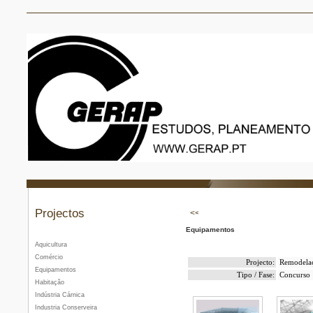
Projectos
Equipamentos
Aquicultura
Comércio
Projecto:
Remodelaç
Equipamentos
Tipo / Fase:
Concurso
Habitação
Indústria Cárnica
Industria Conserveira