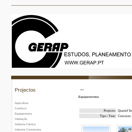
Projectos
Equipamentos
Aquicultura
Comércio
Projecto:
Quartel S
Equipamentos
Tipo / Fase:
Concurso
Habitação
Indústria Cárnica
Industria Conserveira