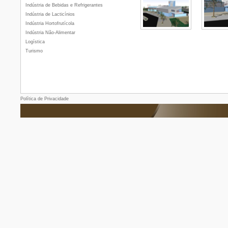
Indústria de Bebidas e Refrigerantes
Indústria de Lacticínios
Indústria Hortofrutícola
Indústria Não-Alimentar
Logística
Turismo
Política de Privacidade