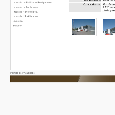
Indústria de Bebidas e Refrigerantes
Características:
Matadouro 
Indústria de Lacticínios
1.175 ton
Corte gros
Indústria Hortofrutícola
Indústria Não-Alimentar
Logística
Turismo
Política de Privacidade