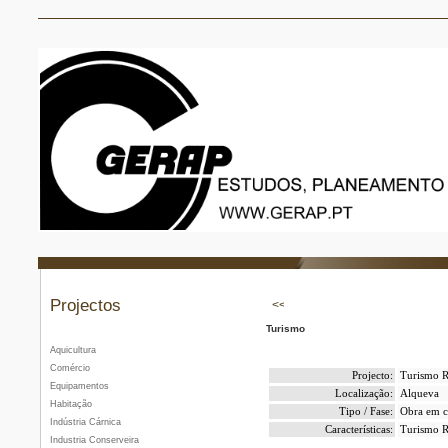
Projectos
Turismo
Aquicultura
Comércio
Projecto:
Turismo R
Equipamentos
Localização:
Alqueva
Habitação
Tipo / Fase:
Obra em c
Indústria Cárnica
Características:
Turismo R
Industria Conserveira