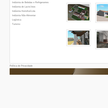
Indústria de Bebidas e Refrigerantes
Indústria de Lacticínios
Indústria Hortofrutícola
Indústria Não-Alimentar
Logística
Turismo
Política de Privacidade