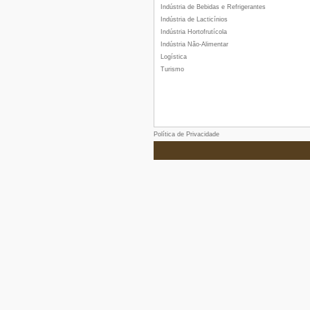
Indústria de Bebidas e Refrigerantes
Indústria de Lacticínios
Indústria Hortofrutícola
Indústria Não-Alimentar
Logística
Turismo
Política de Privacidade