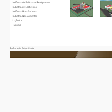
Indústria de Bebidas e Refrigerantes
Indústria de Lacticínios
Indústria Hortofrutícola
Indústria Não-Alimentar
Logística
Turismo
Política de Privacidade