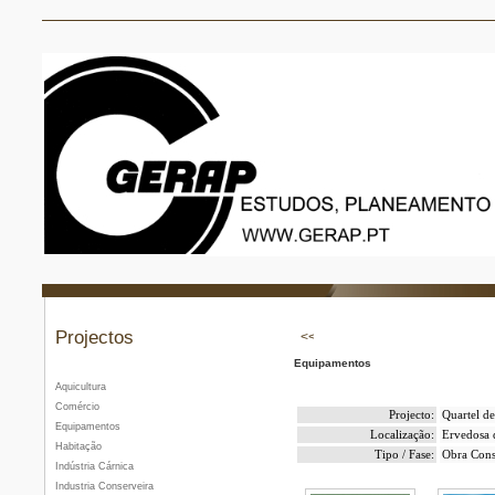
Projectos
Equipamentos
Aquicultura
Comércio
Projecto:
Quartel d
Equipamentos
Localização:
Ervedosa 
Habitação
Tipo / Fase:
Obra Cons
Indústria Cárnica
Industria Conserveira