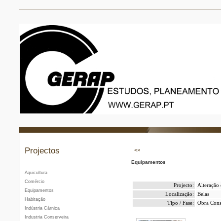
Projectos
Equipamentos
Aquicultura
Comércio
Projecto:
Alteração
Equipamentos
Localização:
Belas
Habitação
Tipo / Fase:
Obra Cons
Indústria Cárnica
Industria Conserveira