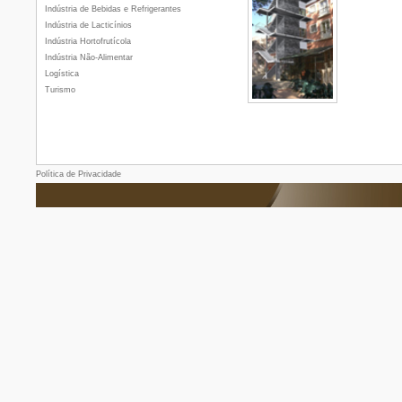
Indústria de Bebidas e Refrigerantes
Indústria de Lacticínios
Indústria Hortofrutícola
Indústria Não-Alimentar
Logística
Turismo
Política de Privacidade