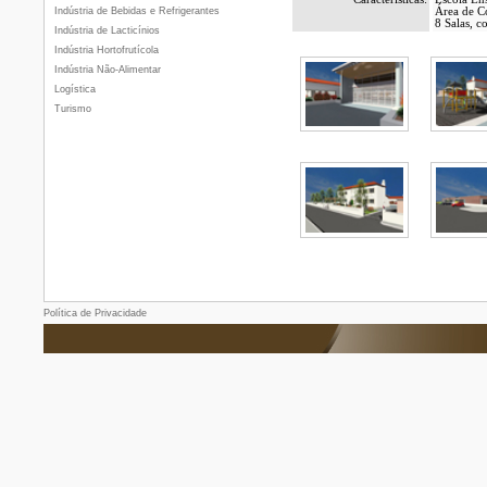
Indústria de Bebidas e Refrigerantes
Área de C
8 Salas, c
Indústria de Lacticínios
Indústria Hortofrutícola
Indústria Não-Alimentar
Logística
Turismo
Política de Privacidade