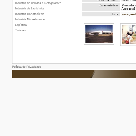
Indústria de Bebidas e Refrigerantes
Características:
Mercado a
Indústria de Lacticínios
Área total
Indústria Hortofrutícola
Link:
www.yout
Indústria Não-Alimentar
Logística
Turismo
Política de Privacidade