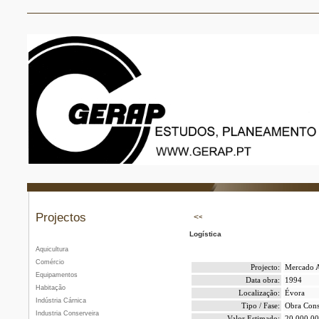
Projectos
Logística
Aquicultura
Comércio
Projecto:
Mercado A
Equipamentos
Data obra:
1994
Habitação
Localização:
Évora
Indústria Cárnica
Tipo / Fase:
Obra Cons
Industria Conserveira
Valor Estimado:
20.000.00