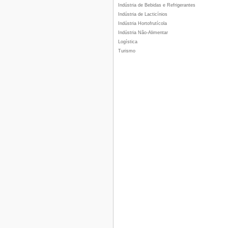
Indústria de Bebidas e Refrigerantes
Indústria de Lacticínios
Indústria Hortofrutícola
Indústria Não-Alimentar
Logística
Turismo