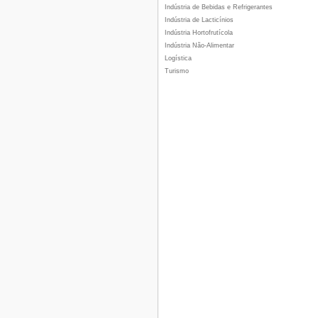
Indústria de Bebidas e Refrigerantes
Indústria de Lacticínios
Indústria Hortofrutícola
Indústria Não-Alimentar
Logística
Turismo