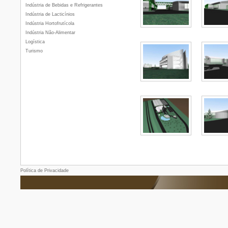
Indústria de Bebidas e Refrigerantes
Indústria de Lacticínios
Indústria Hortofrutícola
Indústria Não-Alimentar
Logística
Turismo
Política de Privacidade