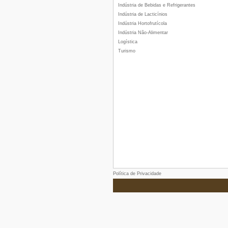
Indústria de Bebidas e Refrigerantes
Indústria de Lacticínios
Indústria Hortofrutícola
Indústria Não-Alimentar
Logística
Turismo
Política de Privacidade