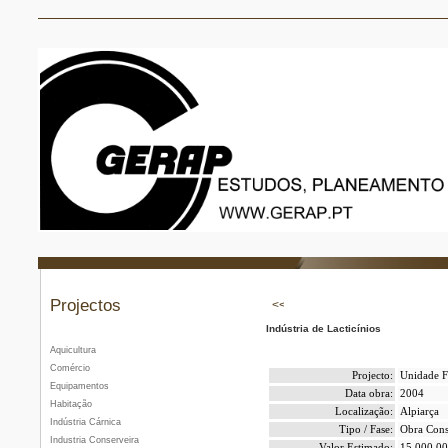
Projectos
Indústria de Lacticínios
Aquicultura
Comércio
Projecto:
Unidade Fa
Equipamentos
Data obra:
2004
Habitação
Localização:
Alpiarça
Indústria Cárnica
Tipo / Fase:
Obra Cons
Industria Conserveira
Valor Estimado:
15.000.00