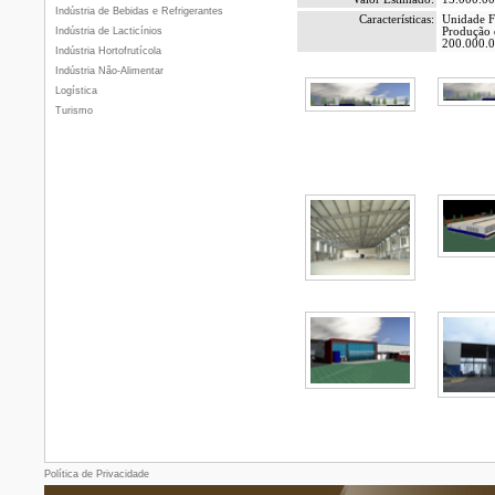
Indústria de Bebidas e Refrigerantes
Características:
Unidade Fa
Indústria de Lacticínios
Produção d
200.000.0
Indústria Hortofrutícola
Indústria Não-Alimentar
Logística
Turismo
Política de Privacidade