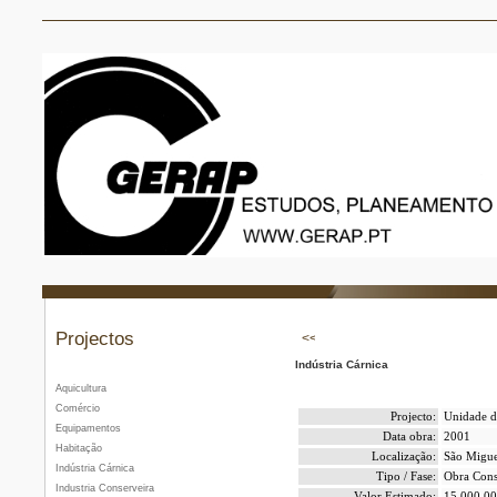
Projectos
Indústria Cárnica
Aquicultura
Comércio
Projecto:
Unidade de
Equipamentos
Data obra:
2001
Habitação
Localização:
São Migue
Indústria Cárnica
Tipo / Fase:
Obra Cons
Industria Conserveira
Valor Estimado:
15.000.00