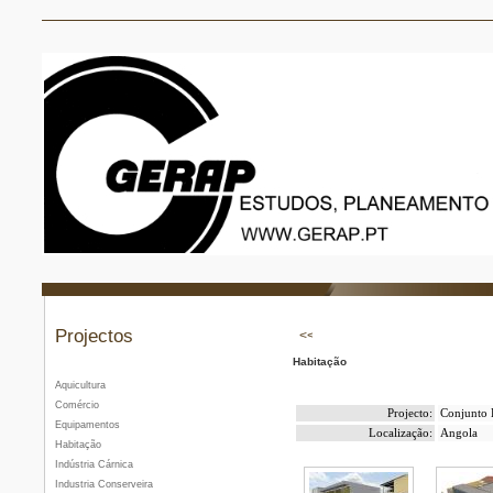
Projectos
Habitação
Aquicultura
Comércio
Projecto:
Conjunto 
Equipamentos
Localização:
Angola
Habitação
Indústria Cárnica
Industria Conserveira