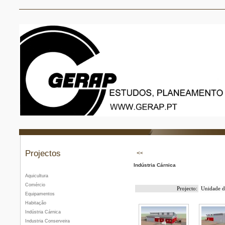
Projectos
Indústria Cárnica
Aquicultura
Comércio
Projecto:
Unidade d
Equipamentos
Habitação
Indústria Cárnica
Industria Conserveira