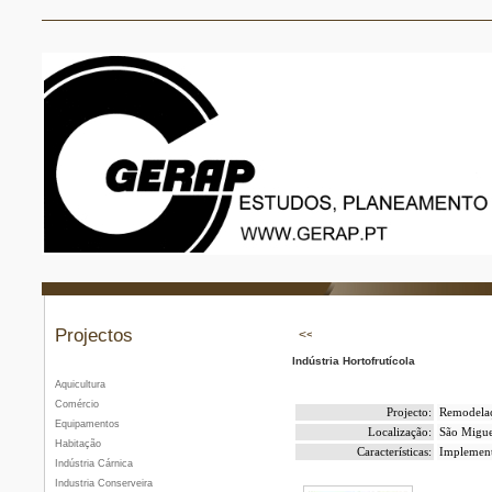
Projectos
Indústria Hortofrutícola
Aquicultura
Comércio
Projecto:
Remodelaç
Equipamentos
Localização:
São Migue
Habitação
Características:
Implement
Indústria Cárnica
Industria Conserveira