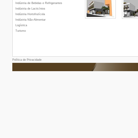
Indústria de Bebidas e Refrigerantes
Indústria de Lacticínios
Indústria Hortofrutícola
Indústria Não-Alimentar
Logística
Turismo
Política de Privacidade