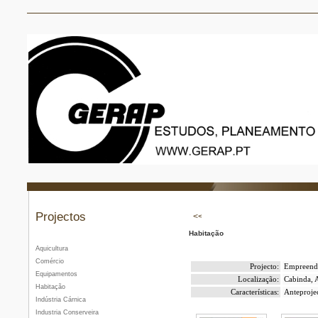
Projectos
Habitação
Aquicultura
Comércio
Projecto:
Empreendi
Equipamentos
Localização:
Cabinda, 
Habitação
Características:
Anteproje
Indústria Cárnica
Industria Conserveira