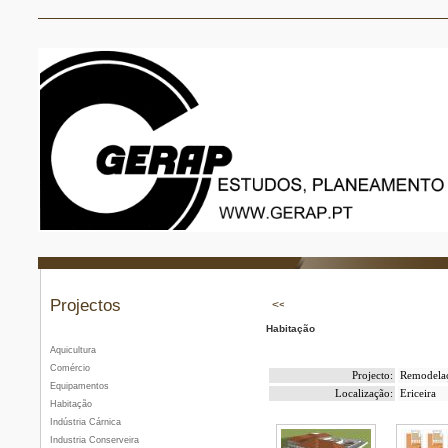
Projectos
Habitação
Aquicultura
Comércio
Projecto:
Remodelaçã
Equipamentos
Localização:
Ericeira
Habitação
Indústria Cárnica
Industria Conserveira