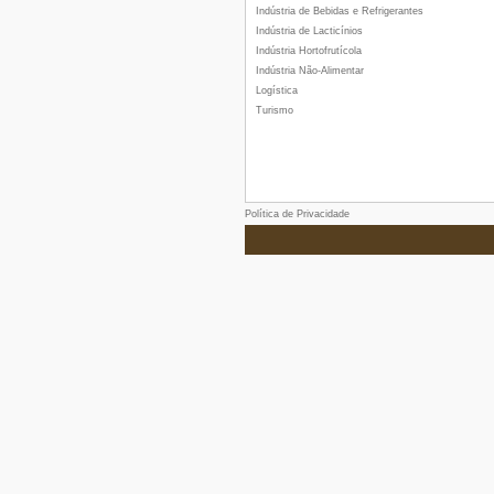
Indústria de Bebidas e Refrigerantes
Indústria de Lacticínios
Indústria Hortofrutícola
Indústria Não-Alimentar
Logística
Turismo
Política de Privacidade