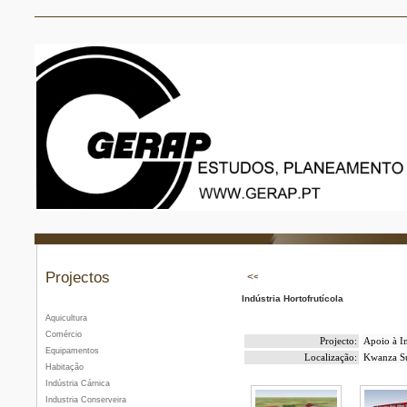
Projectos
Indústria Hortofrutícola
Aquicultura
Comércio
Projecto:
Apoio à I
Equipamentos
Localização:
Kwanza S
Habitação
Indústria Cárnica
Industria Conserveira