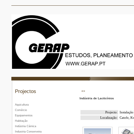
Projectos
Indústria de Lacticínios
Aquicultura
Comércio
Projecto:
Instalaçã
Equipamentos
Localização:
Catofe, K
Habitação
Indústria Cárnica
Industria Conserveira