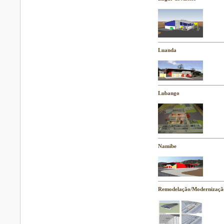
Luanda
Lubango
Namibe
Remodelação/Modernização