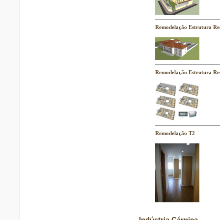
Remodelação Estrutura Res
Remodelação Estrutura Res
Remodelação T2