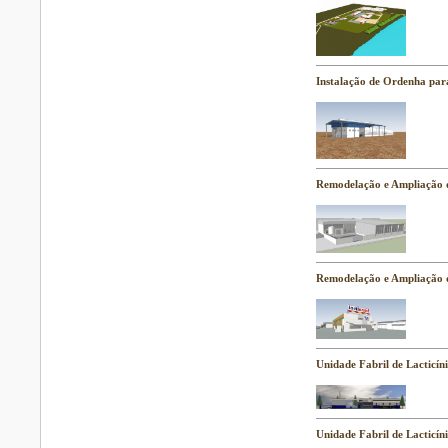
Instalação de Ordenha par
Remodelação e Ampliação 
Remodelação e Ampliação d
Unidade Fabril de Lacticín
Unidade Fabril de Lacticín