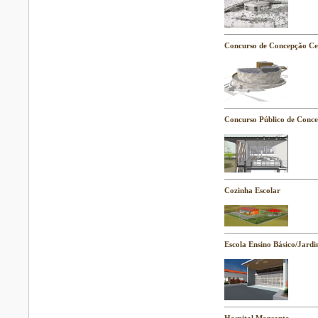
Concurso de Concepção Ce
Concurso Público de Conce
Cozinha Escolar
Escola Ensino Básico/Jardi